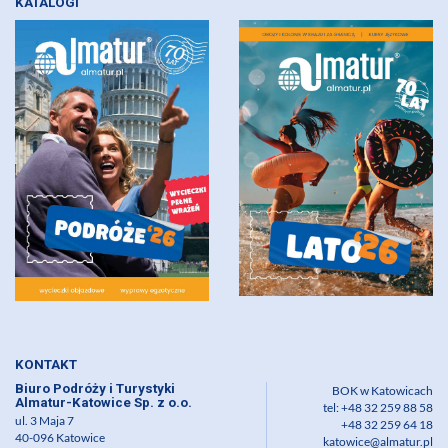
KATALOGI
KONTAKT
Biuro Podróży i Turystyki
BOK w Katowicach
Almatur-Katowice Sp. z o.o.
tel: +48 32 259 88 58
ul. 3 Maja 7
+48 32 259 64 18
40-096 Katowice
katowice@almatur.pl