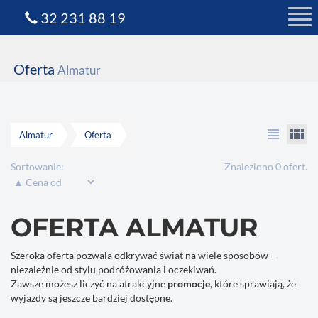
32 231 88 19
Oferta
Almatur
view_headline
view_comfy
Almatur
Oferta
Sortowanie:
Znaleziono 0 ofert.
OFERTA ALMATUR
Szeroka oferta pozwala odkrywać świat na wiele sposobów –
niezależnie od stylu podróżowania i oczekiwań.
Zawsze możesz liczyć na atrakcyjne
promocje
, które sprawiają, że
wyjazdy są jeszcze bardziej dostępne.