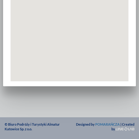
© Biuro Podróży i Turystyki Almatur
Designed by
POMARAŃCZA
| Created
Katowice Sp. z o.o.
by