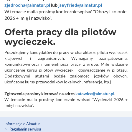
zjedrocha@almatur.pl
lub
jseyfried@almatur.pl
W temacie maila
prosimy
koniecznie wpisać "Obozy i kolonie
2026 + imię i nazwisko".
Oferta pracy dla pilotów
wycieczek.
Poszukujemy kandydatów do pracy w
charakterze
pilota
wycieczek
krajowych i zagranicznych
. Wymagamy zaangażowania,
komunikatywności i umiejętności pracy z grupą. Mile widziane
ukończenie kursu pilotów wycieczek i doświadczenie w pilotażu.
Dodatkowymi atutami będzie znajomość języków obcych,
ukończone kursy przewodników lokalnych, referencje, itp.)
Zgłoszenia prosimy kierować na adres
katowice@almatur.pl
.
W temacie maila prosimy koniecznie wpisać "
Wycieczki 2026
+
imię i nazwisko
".
Informacje o Almatur
Regulamin serwisu