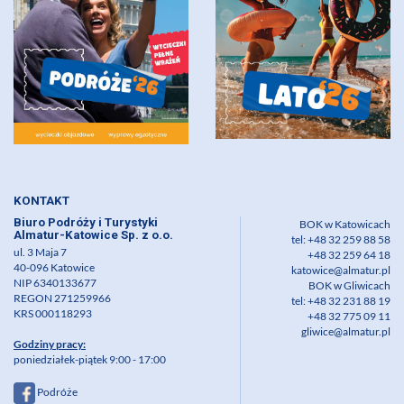
KONTAKT
Biuro Podróży i Turystyki
BOK w Katowicach
Almatur-Katowice Sp. z o.o.
tel: +48 32 259 88 58
ul. 3 Maja 7
+48 32 259 64 18
40-096 Katowice
katowice@almatur.pl
NIP 6340133677
BOK w Gliwicach
REGON 271259966
tel: +48 32 231 88 19
KRS 000118293
+48 32 775 09 11
gliwice@almatur.pl
Godziny pracy:
poniedziałek-piątek 9:00 - 17:00
Podróże