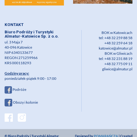
KONTAKT
Biuro Podróży i Turystyki
BOK w Katowicach
Almatur-Katowice Sp. z o.o.
tel: +48 32 259 88 58
ul. 3 Maja 7
+48 32 259 64 18
40-096 Katowice
katowice@almatur.pl
NIP 6340133677
BOK w Gliwicach
REGON 271259966
tel: +48 32 231 88 19
KRS 000118293
+48 32 775 09 11
gliwice@almatur.pl
Godziny pracy:
poniedziałek-piątek 9:00 - 17:00
Podróże
Obozy i kolonie
© Biuro Podróży i Turystyki Almatur
Designed by
POMARAŃCZA
| Created