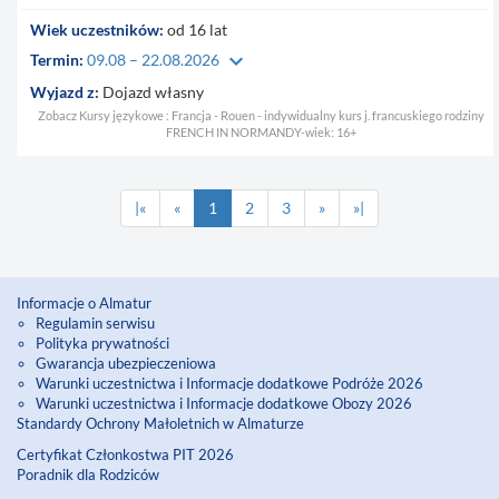
Wiek uczestników:
od 16 lat
keyboard_arrow_down
Termin:
09.08 – 22.08.2026
Wyjazd z:
Dojazd własny
Zobacz Kursy językowe : Francja - Rouen - indywidualny kurs j. francuskiego rodziny
FRENCH IN NORMANDY-wiek: 16+
|«
«
1
2
3
»
»|
Informacje o Almatur
Regulamin serwisu
Polityka prywatności
Gwarancja ubezpieczeniowa
Warunki uczestnictwa i Informacje dodatkowe Podróże 2026
Warunki uczestnictwa i Informacje dodatkowe Obozy 2026
Standardy Ochrony Małoletnich w Almaturze
Certyfikat Członkostwa PIT 2026
Poradnik dla Rodziców