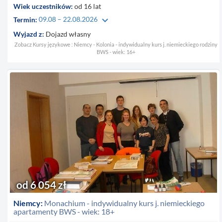
Wiek uczestników:
od 16 lat
keyboard_arrow_down
Termin:
09.08 – 22.08.2026
Wyjazd z:
Dojazd własny
Zobacz Kursy językowe : Niemcy - Kolonia - indywidualny kurs j. niemieckiego rodziny
BWS - wiek: 16+
od 6 054 zł
Niemcy:
Monachium - indywidualny kurs j. niemieckiego
apartamenty BWS - wiek: 18+