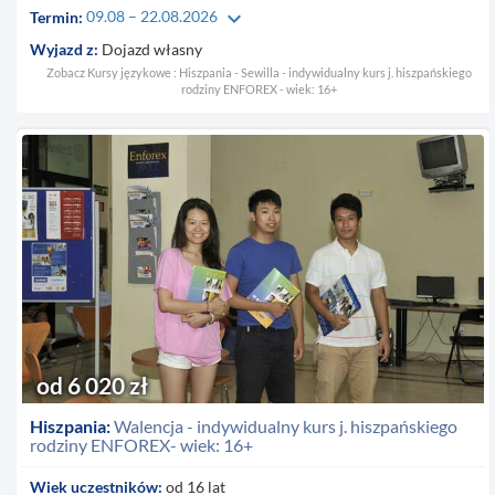
keyboard_arrow_down
Termin:
09.08 – 22.08.2026
Wyjazd z:
Dojazd własny
Zobacz Kursy językowe : Hiszpania - Sewilla - indywidualny kurs j. hiszpańskiego
rodziny ENFOREX - wiek: 16+
od 6 020 zł
Hiszpania:
Walencja - indywidualny kurs j. hiszpańskiego
rodziny ENFOREX- wiek: 16+
Wiek uczestników:
od 16 lat