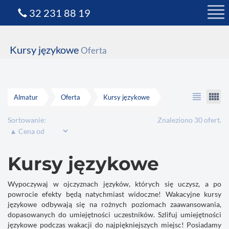
32 231 88 19
Kursy językowe
Oferta
view_headline
view_comfy
Almatur
Oferta
Kursy językowe
Sortowanie:
Znaleziono 30 ofert.
Kursy językowe
Wypoczywaj w ojczyznach języków, których się uczysz, a po
powrocie efekty będą natychmiast widoczne! Wakacyjne kursy
językowe
odbywają się na rożnych poziomach zaawansowania,
dopasowanych do umiejętności uczestników. Szlifuj umiejętności
językowe podczas wakacji do najpiękniejszych miejsc! Posiadamy