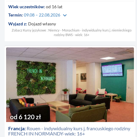
Wiek uczestników:
od 16 lat
keyboard_arrow_down
Termin:
09.08 – 22.08.2026
Wyjazd z:
Dojazd własny
Zobacz Kursy językowe : Niemcy - Monachium - indywidualny kurs j. niemieckiego
rodziny BWS - wiek: 16+
od 6 120 zł
Francja:
Rouen - indywidualny kurs j. francuskiego rodziny
FRENCH IN NORMANDY-wiek: 16+