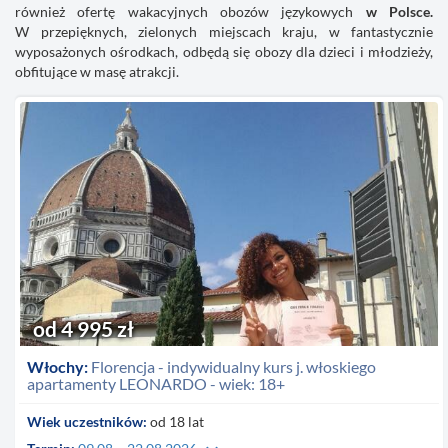
również
ofertę wakacyjnych obozów językowych
w Polsce.
W przepięknych, zielonych miejscach kraju, w fantastycznie
wyposażonych ośrodkach, odbędą się obozy dla dzieci i młodzieży,
obfitujące w masę atrakcji.
od 4 995 zł
Włochy:
Florencja - indywidualny kurs j. włoskiego
apartamenty LEONARDO - wiek: 18+
Wiek uczestników:
od 18 lat