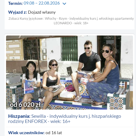
keyboard_arrow_down
Termin:
09.08 – 22.08.2026
Wyjazd z:
Dojazd własny
Zobacz Kursy językowe : Włochy - Rzym - indywidualny kurs j. włoskiego apartamenty
LEONARDO - wiek: 18+
od 6 020 zł
Hiszpania:
Sewilla - indywidualny kurs j. hiszpańskiego
rodziny ENFOREX - wiek: 16+
Wiek uczestników:
od 16 lat