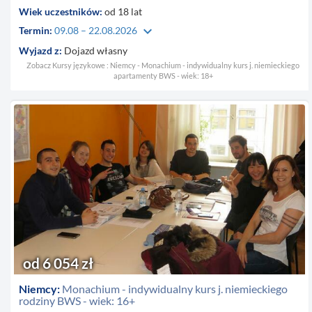
Wiek uczestników:
od 18 lat
keyboard_arrow_down
Termin:
09.08 – 22.08.2026
Wyjazd z:
Dojazd własny
Zobacz Kursy językowe : Niemcy - Monachium - indywidualny kurs j. niemieckiego
apartamenty BWS - wiek: 18+
od 6 054 zł
Niemcy:
Monachium - indywidualny kurs j. niemieckiego
rodziny BWS - wiek: 16+