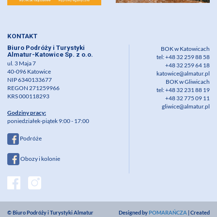
KONTAKT
Biuro Podróży i Turystyki
BOK w Katowicach
Almatur-Katowice Sp. z o.o.
tel: +48 32 259 88 58
ul. 3 Maja 7
+48 32 259 64 18
40-096 Katowice
katowice@almatur.pl
NIP 6340133677
BOK w Gliwicach
REGON 271259966
tel: +48 32 231 88 19
KRS 000118293
+48 32 775 09 11
gliwice@almatur.pl
Godziny pracy:
poniedziałek-piątek 9:00 - 17:00
Podróże
Obozy i kolonie
© Biuro Podróży i Turystyki Almatur
Designed by
POMARAŃCZA
| Created