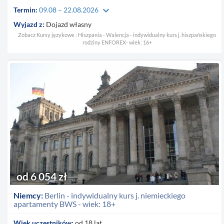
keyboard_arrow_down
Termin:
09.08 – 22.08.2026
Wyjazd z:
Dojazd własny
Zobacz Kursy językowe : Hiszpania - Walencja - indywidualny kurs j. hiszpańskiego
rodziny ENFOREX- wiek: 16+
od 6 054 zł
Niemcy:
Berlin - indywidualny kurs j. niemieckiego
apartamenty BWS - wiek: 18+
Wiek uczestników:
od 18 lat