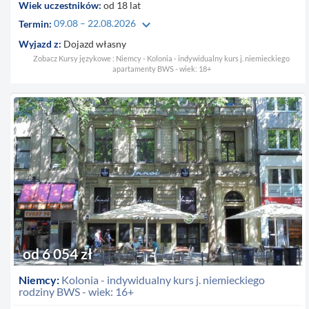
Wiek uczestników:
od 18 lat
keyboard_arrow_down
Termin:
09.08 – 22.08.2026
Wyjazd z:
Dojazd własny
Zobacz Kursy językowe : Niemcy - Kolonia - indywidualny kurs j. niemieckiego
apartamenty BWS - wiek: 18+
od 6 054 zł
Niemcy:
Kolonia - indywidualny kurs j. niemieckiego
rodziny BWS - wiek: 16+