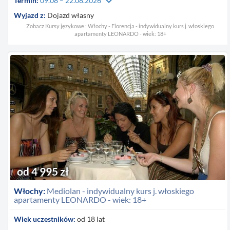
keyboard_arrow_down
Termin:
09.08 – 22.08.2026
Wyjazd z:
Dojazd własny
Zobacz Kursy językowe : Włochy - Florencja - indywidualny kurs j. włoskiego
apartamenty LEONARDO - wiek: 18+
od 4 995 zł
Włochy:
Mediolan - indywidualny kurs j. włoskiego
apartamenty LEONARDO - wiek: 18+
Wiek uczestników:
od 18 lat