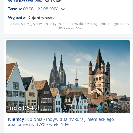
Wiek uczestników:
od 16 lat
keyboard_arrow_down
Termin:
09.08 – 22.08.2026
Wyjazd z:
Dojazd własny
Zobacz Kursy językowe : Niemcy - Berlin - indywidualny kurs j. niemieckiego rodziny
BWS - wiek: 16+
od 6 054 zł
Niemcy:
Kolonia - indywidualny kurs j. niemieckiego
apartamenty BWS - wiek: 18+