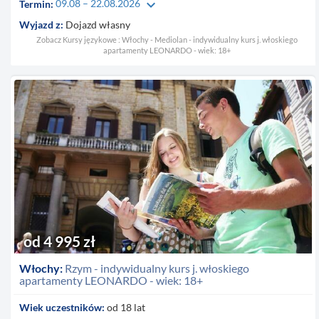
keyboard_arrow_down
Termin:
09.08 – 22.08.2026
Wyjazd z:
Dojazd własny
Zobacz Kursy językowe : Włochy - Mediolan - indywidualny kurs j. włoskiego
apartamenty LEONARDO - wiek: 18+
od 4 995 zł
Włochy:
Rzym - indywidualny kurs j. włoskiego
apartamenty LEONARDO - wiek: 18+
Wiek uczestników:
od 18 lat