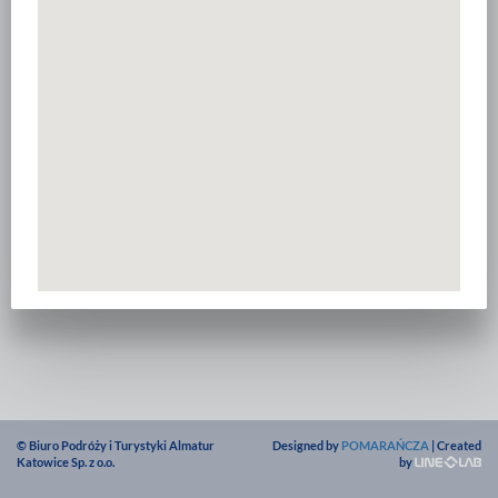
© Biuro Podróży i Turystyki Almatur
Designed by
POMARAŃCZA
| Created
Katowice Sp. z o.o.
by