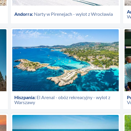
A
Andorra:
Narty w Pirenejach - wylot z Wrocławia
W
Hiszpania:
El Arenal - obóz rekreacyjny - wylot z
P
Warszawy
V