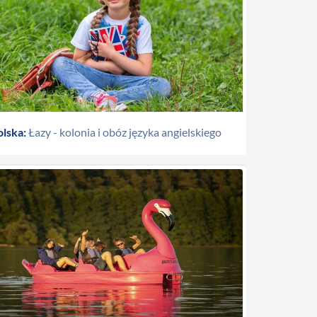
olska:
Łazy - kolonia i obóz języka angielskiego