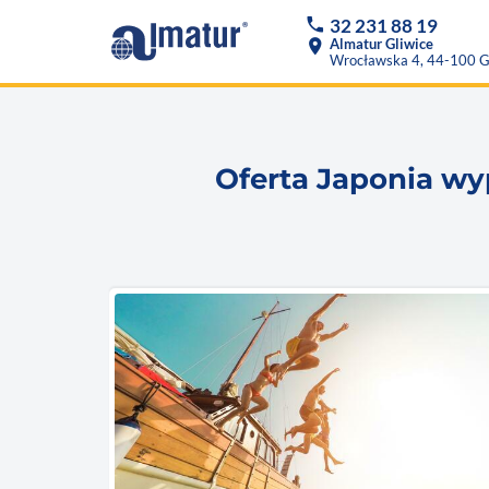
phone
32 231 88 19
location_on
Almatur Gliwice
Wrocławska 4, 44-100 G
Oferta Japonia wy