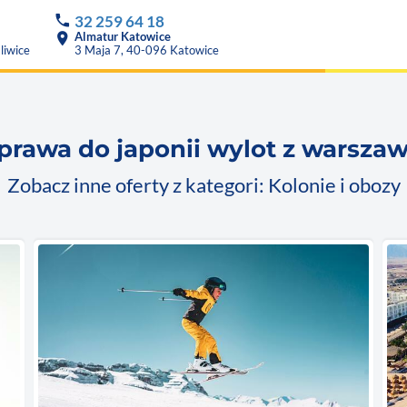
phone
32 259 64 18
location_on
Almatur Katowice
liwice
3 Maja 7, 40-096 Katowice
prawa do japonii wylot z warszaw
Zobacz inne oferty z kategori: Kolonie i obozy