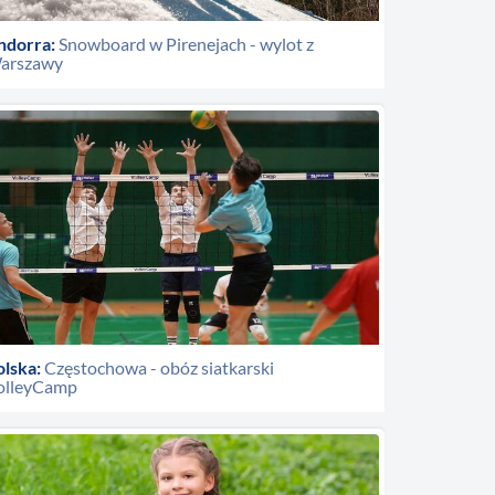
ndorra:
Snowboard w Pirenejach - wylot z
arszawy
olska:
Częstochowa - obóz siatkarski
olleyCamp