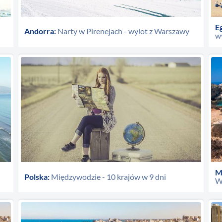
Eg
Andorra:
Narty w Pirenejach - wylot z Warszawy
wy
M
Polska:
Międzywodzie - 10 krajów w 9 dni
W