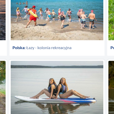
Polska:
Łazy - kolonia rekreacyjna
P