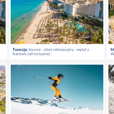
Tunezja:
Sousse - obóz rekreacyjny - wylot z
S
Katowic (all inclusive)
W