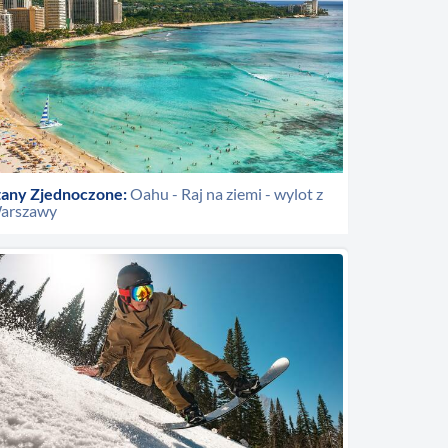
tany Zjednoczone:
Oahu - Raj na ziemi - wylot z
arszawy