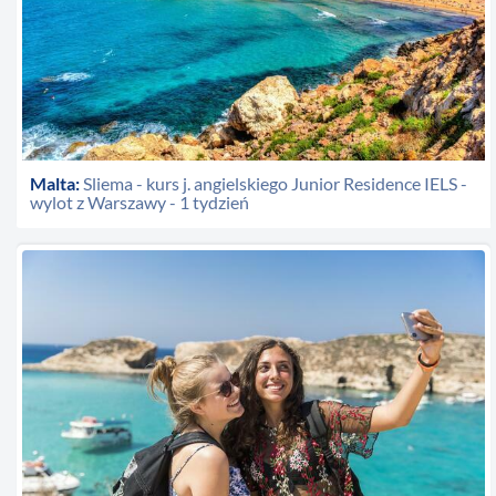
Malta:
Sliema - kurs j. angielskiego Junior Residence IELS -
wylot z Warszawy - 1 tydzień