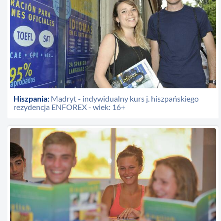
Hiszpania:
Madryt - indywidualny kurs j. hiszpańskiego
rezydencja ENFOREX - wiek: 16+