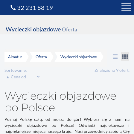
32 231 88 19
Wycieczki objazdowe
Oferta
view_headline
view_comfy
Almatur
Oferta
Wycieczki objazdowe
Sortowanie:
Znaleziono 9 ofert.
Wycieczki objazdowe
po Polsce
Poznaj Polskę całą: od morza do gór! Wybierz się z nami na
wycieczki objazdowe po Polsce! Odwiedź najciekawsze i
najpiękniejsze miejsca naszego kraju. Nasi przewodnicy zabiorą Cię