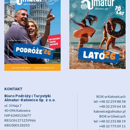
KONTAKT
Biuro Podróży i Turystyki
BOK w Katowicach
Almatur-Katowice Sp. z o.o.
tel: +48 32 259 88 58
ul. 3 Maja 7
+48 32 259 64 18
40-096 Katowice
katowice@almatur.pl
NIP 6340133677
BOK w Gliwicach
REGON 271259966
tel: +48 32 231 88 19
KRS 000118293
+48 32 775 09 11