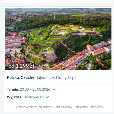
od 1 299 zł
Polska, Czechy:
Tajemniczy Dolny Śląsk
keyboard_arrow_down
Termin:
20.08 – 23.08.2026
keyboard_arrow_down
Wyjazd z:
Dostępne 10
Zobacz Wycieczki objazdowe : Polska, Czechy - Tajemniczy Dolny Śląsk