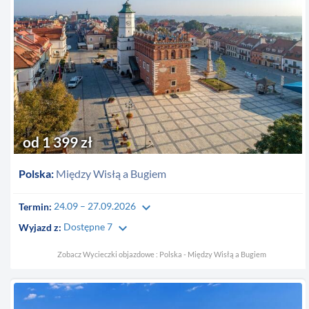
od 1 399 zł
Polska:
Między Wisłą a Bugiem
keyboard_arrow_down
Termin:
24.09 – 27.09.2026
keyboard_arrow_down
Wyjazd z:
Dostępne 7
Zobacz Wycieczki objazdowe : Polska - Między Wisłą a Bugiem