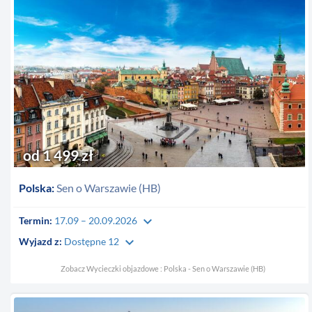
od 1 499 zł
Polska:
Sen o Warszawie (HB)
keyboard_arrow_down
Termin:
17.09 – 20.09.2026
keyboard_arrow_down
Wyjazd z:
Dostępne 12
Zobacz Wycieczki objazdowe : Polska - Sen o Warszawie (HB)