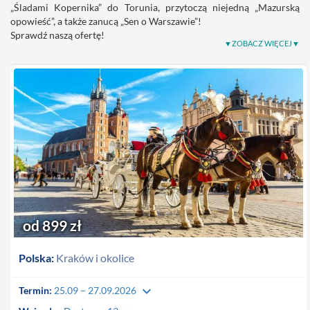
„Śladami Kopernika” do Torunia, przytoczą niejedną „Mazurską
opowieść”, a także zanucą „Sen o Warszawie”!
Sprawdź naszą ofertę!
od 899 zł
Polska:
Kraków i okolice
keyboard_arrow_down
Termin:
25.09 – 27.09.2026