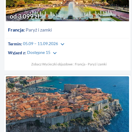
od 3 099 zł
Francja:
Paryż i zamki
keyboard_arrow_down
Termin:
05.09 – 11.09.2026
keyboard_arrow_down
Wyjazd z:
Dostępne 15
Zobacz Wycieczki objazdowe : Francja - Paryż i zamki