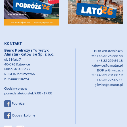
KONTAKT
Biuro Podróży i Turystyki
BOK w Katowicach
Almatur-Katowice Sp. z o.o.
tel: +48 32 259 88 58
ul. 3 Maja 7
+48 32 259 64 18
40-096 Katowice
katowice@almatur.pl
NIP 6340133677
BOK w Gliwicach
REGON 271259966
tel: +48 32 231 88 19
KRS 000118293
+48 32 775 09 11
gliwice@almatur.pl
Godziny pracy:
poniedziałek-piątek 9:00 - 17:00
Podróże
Obozy i kolonie