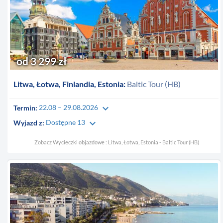
od 3 299 zł
Litwa, Łotwa, Finlandia, Estonia:
Baltic Tour (HB)
keyboard_arrow_down
Termin:
22.08 – 29.08.2026
keyboard_arrow_down
Wyjazd z:
Dostępne 13
Zobacz Wycieczki objazdowe : Litwa, Łotwa, Estonia - Baltic Tour (HB)