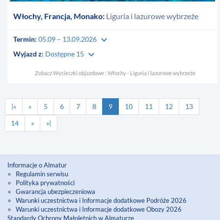
Włochy, Francja, Monako:
Liguria i lazurowe wybrzeże
keyboard_arrow_down
Termin:
05.09 – 13.09.2026
keyboard_arrow_down
Wyjazd z:
Dostępne 15
Zobacz Wycieczki objazdowe : Włochy - Liguria i lazurowe wybrzeże
|«
«
5
6
7
8
9
10
11
12
13
14
»
»|
Informacje o Almatur
Regulamin serwisu
Polityka prywatności
Gwarancja ubezpieczeniowa
Warunki uczestnictwa i Informacje dodatkowe Podróże 2026
Warunki uczestnictwa i Informacje dodatkowe Obozy 2026
Standardy Ochrony Małoletnich w Almaturze