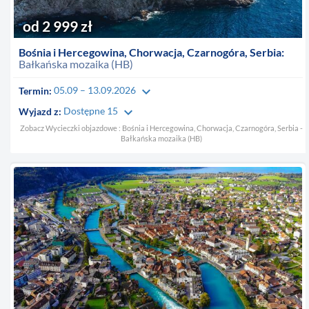
od 2 999 zł
Bośnia i Hercegowina, Chorwacja, Czarnogóra, Serbia:
Bałkańska mozaika (HB)
keyboard_arrow_down
Termin:
05.09 – 13.09.2026
keyboard_arrow_down
Wyjazd z:
Dostępne 15
Zobacz Wycieczki objazdowe : Bośnia i Hercegowina, Chorwacja, Czarnogóra, Serbia -
Bałkańska mozaika (HB)