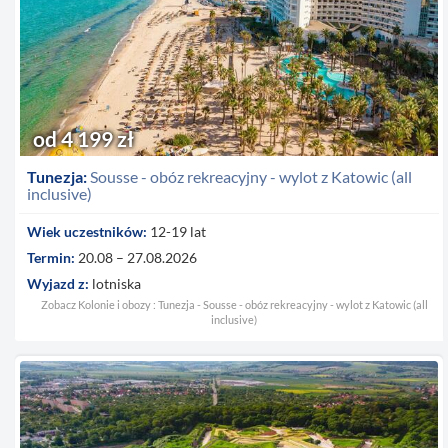
od 4 199 zł
Tunezja:
Sousse - obóz rekreacyjny - wylot z Katowic (all
inclusive)
Wiek uczestników:
12-19 lat
Termin:
20.08 – 27.08.2026
Wyjazd z:
lotniska
Zobacz Kolonie i obozy : Tunezja - Sousse - obóz rekreacyjny - wylot z Katowic (all
inclusive)